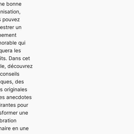
une bonne
nisation,
s pouvez
estrer un
nement
orable qui
quera les
its. Dans cet
cle, découvrez
conseils
iques, des
s originales
des anecdotes
irantes pour
sformer une
bration
naire en une