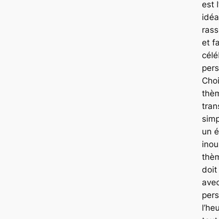
est 
idéa
ras
et f
célé
pers
Choi
thè
tran
simp
un 
inou
thèm
doit
avec
pers
l’he