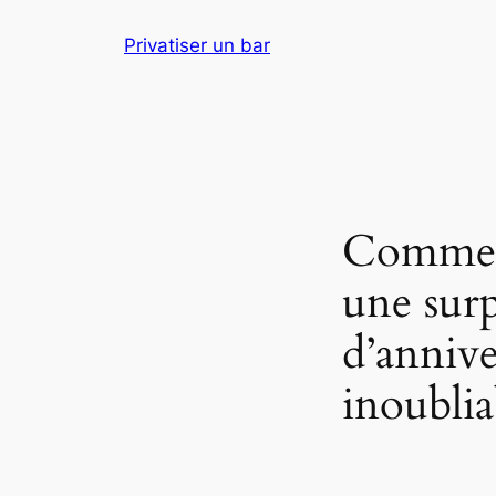
Aller
Privatiser un bar
au
contenu
Commen
une surp
d’annive
inoublia