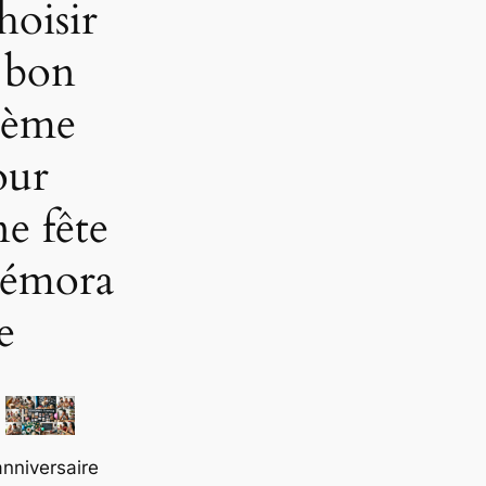
hoisir
e bon
hème
our
e fête
émora
e
nniversaire