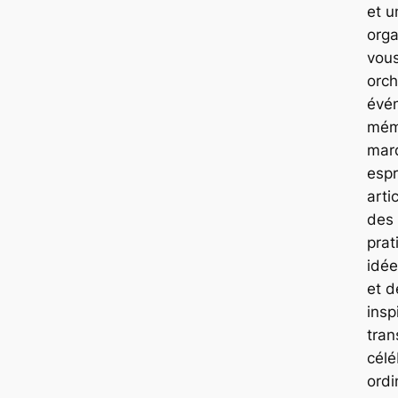
et 
orga
vou
orch
évé
mém
mar
espr
arti
des 
prat
idée
et 
insp
tran
célé
ordi