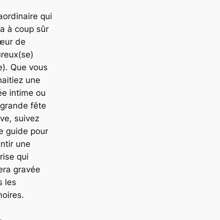
aordinaire qui
ra à coup sûr
cœur de
ureux(se)
e). Que vous
aitiez une
ée intime ou
grande fête
ive, suivez
e guide pour
ntir une
rise qui
era gravée
 les
oires.