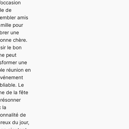
l’occasion
le de
sembler amis
amille pour
brer une
onne chère.
sir le bon
me peut
sformer une
le réunion en
événement
bliable. Le
e de la fête
 résonner
 la
onnalité de
ureux du jour,