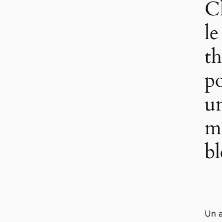
C
l
t
p
un
m
bl
Un a