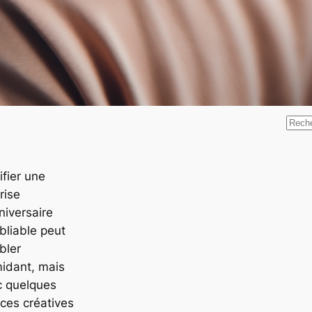
Rec
R
e
c
ifier une
h
rise
e
niversaire
r
bliable peut
c
bler
h
midant, mais
e
c quelques
r
ces créatives