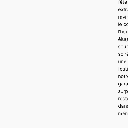
fête
extr
ravi
le 
l’he
élu(
souh
soir
une 
fest
notr
gara
surp
rest
dans
mém