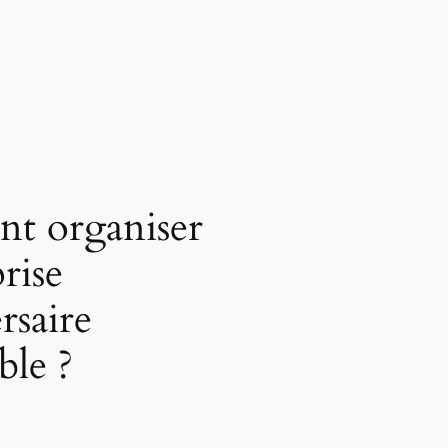
t organiser
rise
rsaire
ble ?